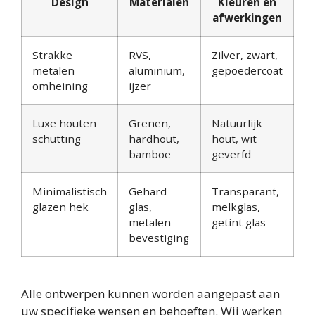
Design
Materialen
Kleuren en
afwerkingen
Strakke
RVS,
Zilver, zwart,
metalen
aluminium,
gepoedercoat
omheining
ijzer
Luxe houten
Grenen,
Natuurlijk
schutting
hardhout,
hout, wit
bamboe
geverfd
Minimalistisch
Gehard
Transparant,
glazen hek
glas,
melkglas,
metalen
getint glas
bevestiging
Alle ontwerpen kunnen worden aangepast aan
uw specifieke wensen en behoeften. Wij werken