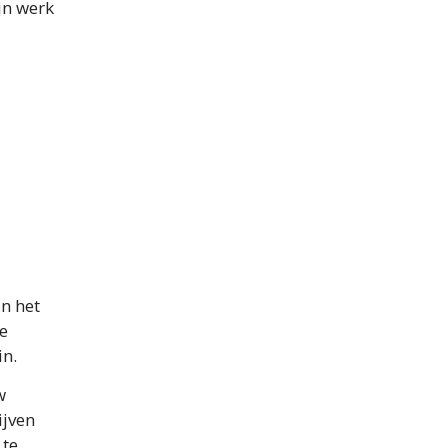
ijn werk
an het
de
in.
w
ijven
 te