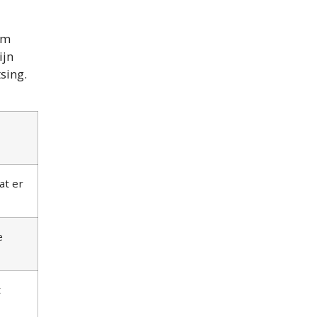
om
ijn
sing.
at er
e
t