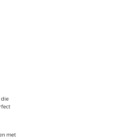
 die
rfect
men met