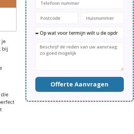
 je
 bij
e
Offerte Aanvragen
 die
erfect
t