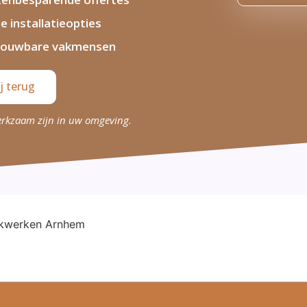
le installatieopties
rouwbare vakmensen
j terug
erkzaam zijn in uw omgeving.