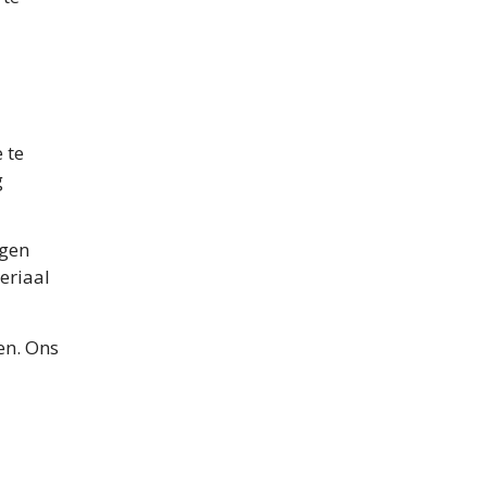
 te
g
ogen
eriaal
en. Ons