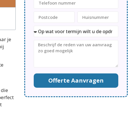
ar je
ij
te
Offerte Aanvragen
 die
erfect
t