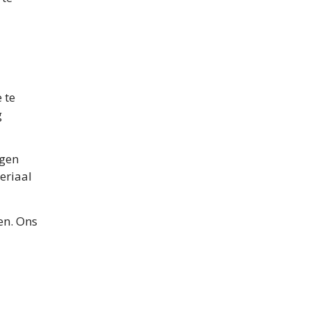
 te
g
ogen
eriaal
en. Ons