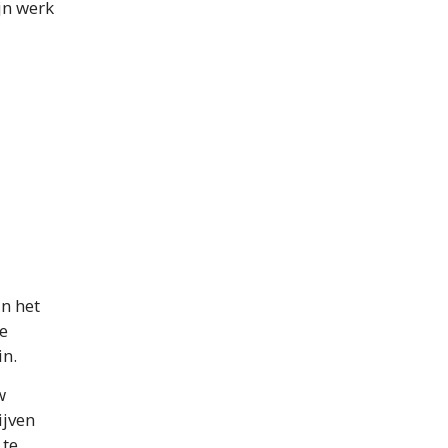
ijn werk
an het
de
in.
w
ijven
 te