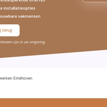
le installatieopties
rouwbare vakmensen
j terug
erkzaam zijn in uw omgeving.