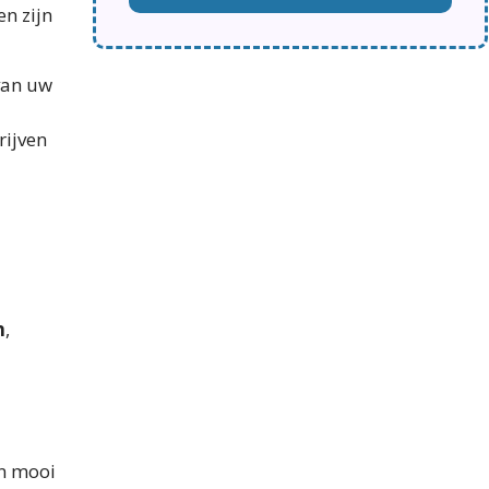
n zijn
van uw
rijven
n
,
en mooi