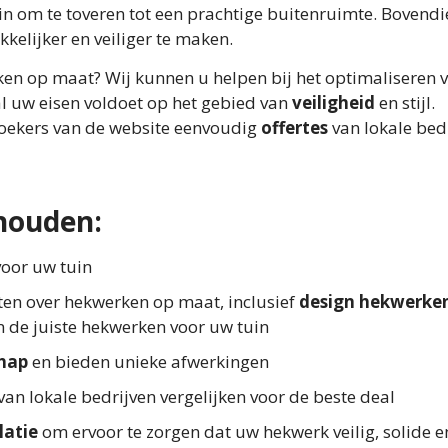
 om te toveren tot een prachtige buitenruimte. Bovendie
elijker en veiliger te maken.
rken op maat? Wij kunnen u helpen bij het optimaliseren 
l uw eisen voldoet op het gebied van
veiligheid
en stijl.
oekers van de website eenvoudig
offertes
van lokale bed
houden:
voor uw tuin
ten over hekwerken op maat, inclusief
design hekwerke
an de juiste hekwerken voor uw tuin
hap
en bieden unieke afwerkingen
van lokale bedrijven vergelijken voor de beste deal
latie
om ervoor te zorgen dat uw hekwerk veilig, solide 