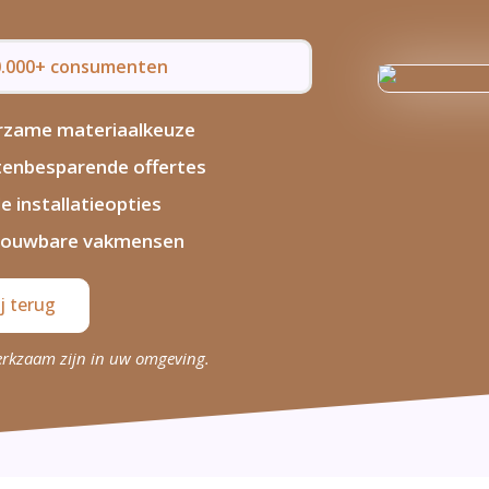
50.000+ consumenten
rzame materiaalkeuze
enbesparende offertes
le installatieopties
rouwbare vakmensen
j terug
erkzaam zijn in uw omgeving.