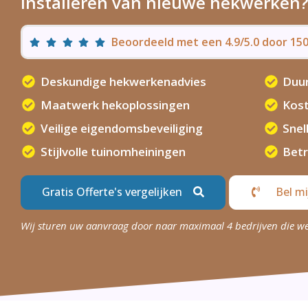
installeren van nieuwe hekwerken?
Beoordeeld met een 4.9/5.0 door 1
Deskundige hekwerkenadvies
Duu
Maatwerk hekoplossingen
Kost
Veilige eigendomsbeveiliging
Snel
Stijlvolle tuinomheiningen
Bet
Gratis Offerte's vergelijken
Bel mi
Wij sturen uw aanvraag door naar maximaal 4 bedrijven die w