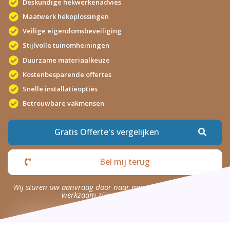
Deskundige hekwerkenadvies
Maatwerk hekoplossingen
Veilige eigendomsbeveiliging
Stijlvolle tuinomheiningen
Duurzame materiaalkeuze
Kostenbesparende offertes
Snelle installatieopties
Betrouwbare vakmensen
Gratis Offerte's vergelijken
Bel mij terug
Wij sturen uw aanvraag door naar maximaal 4 bedrijven die
werkzaam zijn in uw omgeving.