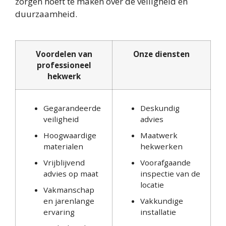
zorgen hoeft te maken over de veiligheid en
duurzaamheid.
Voordelen van
Onze diensten
professioneel
hekwerk
Gegarandeerde
Deskundig
veiligheid
advies
Hoogwaardige
Maatwerk
materialen
hekwerken
Vrijblijvend
Voorafgaande
advies op maat
inspectie van de
locatie
Vakmanschap
en jarenlange
Vakkundige
ervaring
installatie