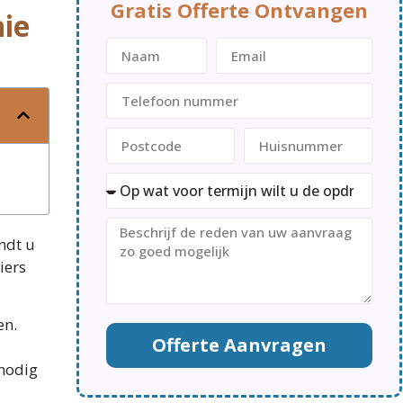
Gratis Offerte Ontvangen
ie
indt u
iers
en.
Offerte Aanvragen
 nodig