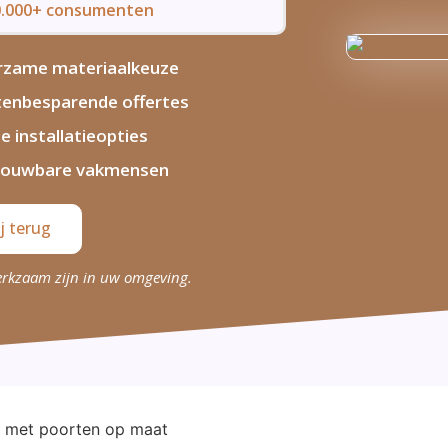
50.000+ consumenten
rzame materiaalkeuze
enbesparende offertes
le installatieopties
rouwbare vakmensen
j terug
erkzaam zijn in uw omgeving.