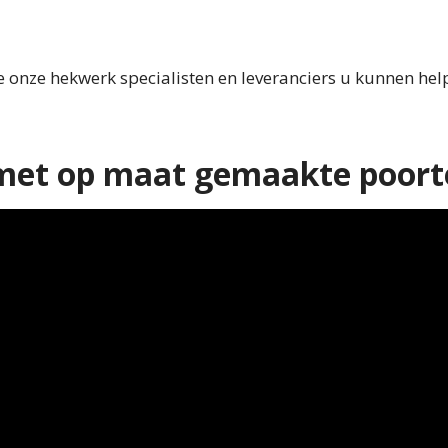
onze hekwerk specialisten en leveranciers u kunnen help
 met op maat gemaakte poor