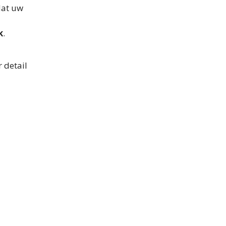
dat uw
k
.
 detail