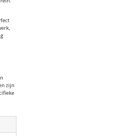
rein.
fect
werk,
ng
en
en zijn
ifieke