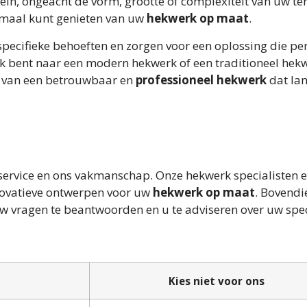
ein, ongeacht de vorm, grootte of complexiteit van uw ter
timaal kunt genieten van uw
hekwerk op maat
.
ecifieke behoeften en zorgen voor een oplossing die per
oek bent naar een modern hekwerk of een traditioneel hek
en van een betrouwbaar en
professioneel hekwerk
dat la
e service en ons vakmanschap. Onze hekwerk specialisten 
novatieve ontwerpen voor uw
hekwerk op maat
. Bovendi
uw vragen te beantwoorden en u te adviseren over uw spec
Kies niet voor ons