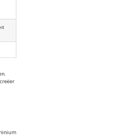
it
en.
creëer
uminium