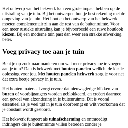
Het ontwerp van het hekwerk kan een grote impact hebben op de
uitstraling van je tuin. Bij het ontwerpen hou je best rekening met de
omgeving van je tuin. Het hout en het ontwerp van het hekwerk
moeten complementair zijn aan de rest van de buitenruimte. Voor
een meer rustieke uitstraling kan je bijvoorbeeld een ruwe houtlook
kiezen
. Bij een moderne tuin past dan weer een strakke afwerking
beter.
Voeg privacy toe aan je tuin
Bent je op zoek naar manieren om wat meer privacy toe te voegen
aan je tuin? Dan is hekwerk met
houten panelen
wellicht de ideale
oplossing voor jou. Met
houten panelen hekwerk
zorg je voor net
dat extra beetje privacy in je tuin.
Het houten materiaal zorgt ervoor dat nieuwsgierige blikken van
buren
of voorbijgangers worden geblokkeerd, en creëert daarmee
een gevoel van afzondering in je buitenruimte. Dit is vooral
essentieel als je veel tijd in je tuin doorbrengt en wilt voorkomen dat
je constant wordt gestoord.
Het hekwerk fungeert als
tuinafscherming
en ontmoedigt
indringers die je buitenruimte willen betreden zonder je