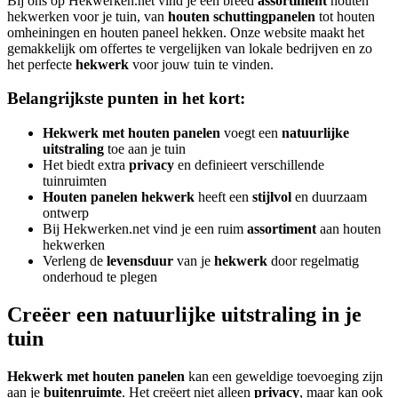
Bij ons op Hekwerken.net vind je een breed
assortiment
houten
hekwerken voor je tuin, van
houten schuttingpanelen
tot houten
omheiningen en houten paneel hekken. Onze website maakt het
gemakkelijk om offertes te vergelijken van lokale bedrijven en zo
het perfecte
hekwerk
voor jouw tuin te vinden.
Belangrijkste punten in het kort:
Hekwerk met houten panelen
voegt een
natuurlijke
uitstraling
toe aan je tuin
Het biedt extra
privacy
en definieert verschillende
tuinruimten
Houten panelen hekwerk
heeft een
stijlvol
en duurzaam
ontwerp
Bij Hekwerken.net vind je een ruim
assortiment
aan houten
hekwerken
Verleng de
levensduur
van je
hekwerk
door regelmatig
onderhoud te plegen
Creëer een natuurlijke uitstraling in je
tuin
Hekwerk met houten panelen
kan een geweldige toevoeging zijn
aan je
buitenruimte
. Het creëert niet alleen
privacy
, maar kan ook