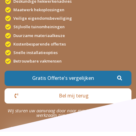
Deskundige hekwerkenadvies
Maatwerk hekoplossingen
Veilige eigendomsbeveiliging
Stijlvolle tuinomheiningen
Duurzame materiaalkeuze
Kostenbesparende offertes
Snelle installatieopties
Betrouwbare vakmensen
Gratis Offerte's vergelijken
Bel mij terug
Wij sturen uw aanvraag door naar maximaal 4 bedrijven die
werkzaam zijn in uw omgeving.