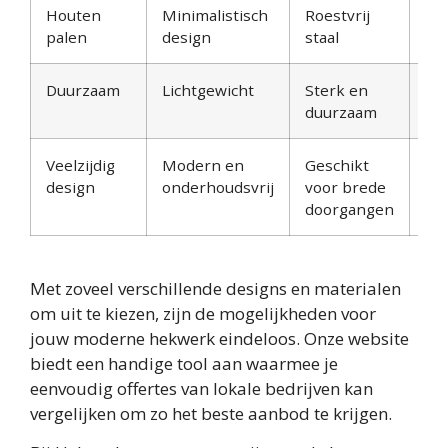
Houten
Minimalistisch
Roestvrij
Pr
palen
design
staal
Duurzaam
Lichtgewicht
Sterk en
Ki
duurzaam
Veelzijdig
Modern en
Geschikt
Ee
design
onderhoudsvrij
voor brede
te 
doorgangen
Met zoveel verschillende designs en materialen
om uit te kiezen, zijn de mogelijkheden voor
jouw moderne hekwerk eindeloos. Onze website
biedt een handige tool aan waarmee je
eenvoudig offertes van lokale bedrijven kan
vergelijken om zo het beste aanbod te krijgen.